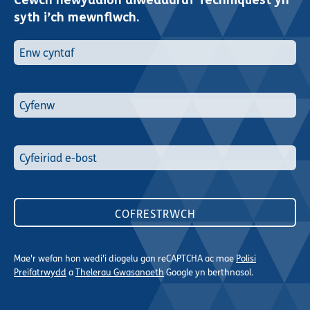
Cewch newyddion diweddaraf Techniquest yn
syth i’ch mewnflwch.
Mae'r wefan hon wedi'i diogelu gan reCAPTCHA ac mae
Polisi
Preifatrwydd
a
Thelerau Gwasanaeth
Google yn berthnasol.