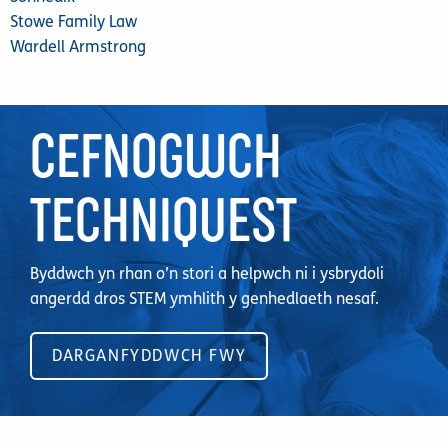
Stowe Family Law
Wardell Armstrong
CEFNOGWCH
TECHNIQUEST
Byddwch yn rhan o’n stori a helpwch ni i ysbrydoli
angerdd dros STEM ymhlith y genhedlaeth nesaf.
DARGANFYDDWCH FWY