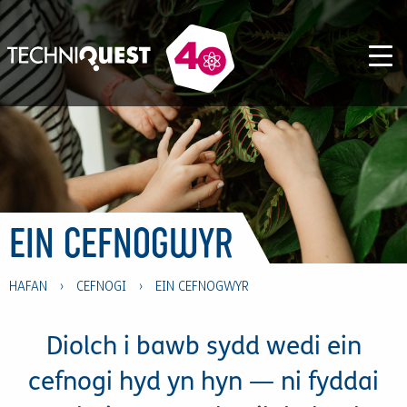
EIN CEFNOGWYR
HAFAN
›
CEFNOGI
›
EIN CEFNOGWYR
Diolch i bawb sydd wedi ein
cefnogi hyd yn hyn — ni fyddai