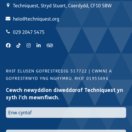
Techniquest, Stryd Stuart, Caerdydd, CF10 5BW
helo@techniquest.org
029 2047 5475
RHIF ELUSEN GOFRESTREDIG 517722
|
CWMNI A
GOFRESTRWYD YNG NGHYMRU. RHIF 01955696
Cewch newyddion diweddaraf Techniquest yn
syth i’ch mewnflwch.