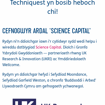
Techniquest yn bosib heboch
chi!
CEFNOGWYR ARDAL ‘SCIENCE CAPITAL’
Rydyn ni’n ddiolchgar iawn i’r cyllidwyr sydd wedi helpu i
wireddu datblygiad
Science Capital
. Diolch i Gronfa
Ysbrydoli Gwyddoniaeth — partneriaeth rhwng UK
Research & Innovation (UKRI) ac Ymddiriedolaeth
Wellcome.
Rydym yn ddiolchgar hefyd i Sefydliad Moondance,
Sefydliad Garfield Weston, a chronfa ‘Buddsoddi i Arbed’
Llywodraeth Cymru am gefnogaeth ychwanegol.