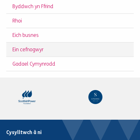
Byddwch yn Ffrind
Rhoi
Eich busnes
Ein cefnogwyr
Gadael Cymynrodd
Cysylltwch â ni