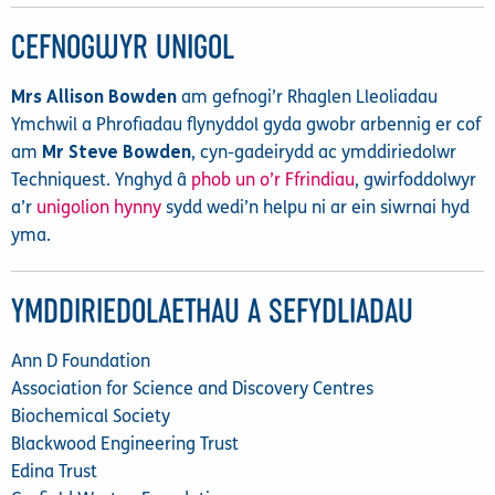
CEFNOGWYR UNIGOL
Mrs Allison Bowden
am gefnogi’r Rhaglen Lleoliadau
Ymchwil a Phrofiadau flynyddol gyda gwobr arbennig er cof
am
Mr Steve Bowden
, cyn-gadeirydd ac ymddiriedolwr
Techniquest. Ynghyd â
phob un o’r Ffrindiau
, gwirfoddolwyr
a’r
unigolion hynny
sydd wedi’n helpu ni ar ein siwrnai hyd
yma.
YMDDIRIEDOLAETHAU A SEFYDLIADAU
Ann D Foundation
Association for Science and Discovery Centres
Biochemical Society
Blackwood Engineering Trust
Edina Trust