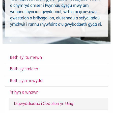
a chymryd amser i fwynhau dysgu mwy am
wahanol bynciau gwyddonol, wrth i ni groesawu
gwesteion o brifysgolion, elusennau a sefydliadau
ymchwil i rannu rhywfaint o’u gwybodaeth gyda ni.
Beth sy’ tu mewn
Beth sy’ ’mlaen
Beth sy’n newydd
Yr hyn a wnawn
Digwyddiadau i Oedolion yn Unig