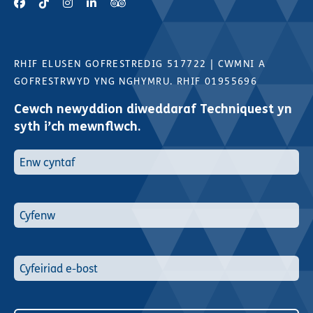
RHIF ELUSEN GOFRESTREDIG 517722
|
CWMNI A
GOFRESTRWYD YNG NGHYMRU. RHIF 01955696
Cewch newyddion diweddaraf Techniquest yn
syth i’ch mewnflwch.