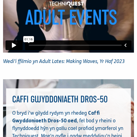
Wedi’i ffilmio yn Adult Lates: Making Waves, Yr Haf 2023
CAFFI GWYDDONIAETH DROS-50
O bryd i’w gilydd rydym yn rhedeg
Caffi
Gwyddoniaeth Dros-50 oed
, fel bod y rheini o
flynyddoedd hŷn yn gallu cael profiad ymarferol yn
Techniquest. Mae’n gyfle i gadw meddyliau’n heini