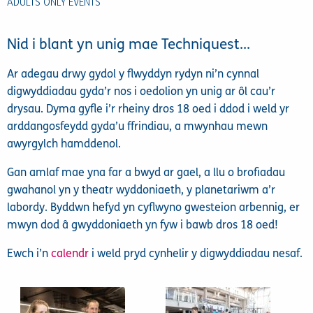
ADULTS ONLY EVENTS
Nid i blant yn unig mae Techniquest…
Ar adegau drwy gydol y flwyddyn rydyn ni’n cynnal
digwyddiadau gyda’r nos i oedolion yn unig ar ôl cau’r
drysau. Dyma gyfle i’r rheiny dros 18 oed i ddod i weld yr
arddangosfeydd gyda’u ffrindiau, a mwynhau mewn
awyrgylch hamddenol.
Gan amlaf mae yna far a bwyd ar gael, a llu o brofiadau
gwahanol yn y theatr wyddoniaeth, y planetariwm a’r
labordy. Byddwn hefyd yn cyflwyno gwesteion arbennig, er
mwyn dod â gwyddoniaeth yn fyw i bawb dros 18 oed!
Ewch i’n
calendr
i weld pryd cynhelir y digwyddiadau nesaf.