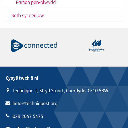
Partïon pen-blwydd
Beth sy’ gerllaw
Cysylltwch â ni
Techniquest, Stryd Stuart, Caerdydd, CF10 5BW
helo@techniquest.org
029 2047 5475