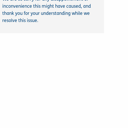
inconvenience this might have caused, and
thank you for your understanding while we
resolve this issue.
Cael gwybod mwy
5
MEDI
2025