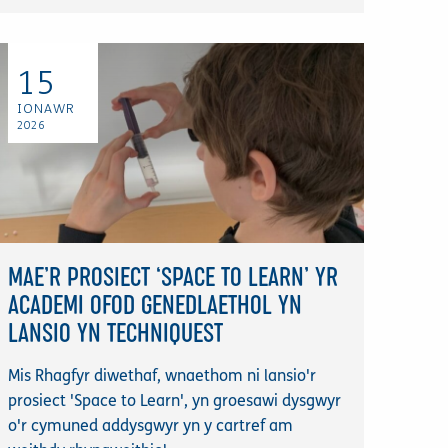
15
IONAWR
2026
MAE’R PROSIECT ‘SPACE TO LEARN’ YR
ACADEMI OFOD GENEDLAETHOL YN
LANSIO YN TECHNIQUEST
Mis Rhagfyr diwethaf, wnaethom ni lansio'r
prosiect 'Space to Learn', yn groesawi dysgwyr
o'r cymuned addysgwyr yn y cartref am