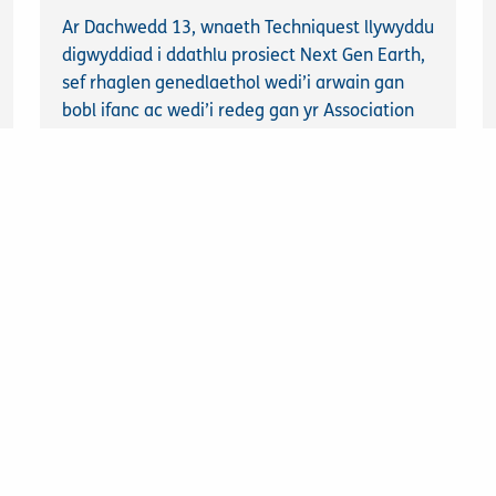
Ar Dachwedd 13, wnaeth Techniquest llywyddu
digwyddiad i ddathlu prosiect Next Gen Earth,
sef rhaglen genedlaethol wedi’i arwain gan
bobl ifanc ac wedi’i redeg gan yr Association
for Science Discovery Centres (ASDC).
Cael gwybod mwy
9
HYDREF
2025