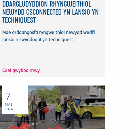
DDARGLUDYDDION RHYNGWEITHIOL
NEWYDD CSCONNECTED YN LANSIO YN
TECHNIQUEST
Mae arddangosfa ryngweithiol newydd wedi’i
lansio'n swyddogol yn Techniquest.
Cael gwybod mwy
7
MAI
2026