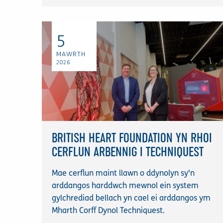
5
MAWRTH
2026
BRITISH HEART FOUNDATION YN RHOI
CERFLUN ARBENNIG I TECHNIQUEST
Mae cerflun maint llawn o ddynolyn sy'n
arddangos harddwch mewnol ein system
gylchrediad bellach yn cael ei arddangos ym
Mharth Corff Dynol Techniquest.