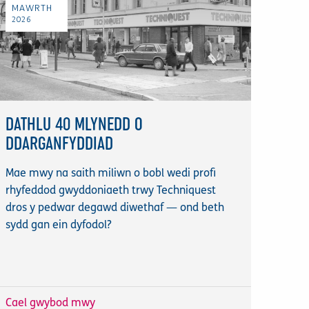
MAWRTH
2026
DATHLU 40 MLYNEDD O
DDARGANFYDDIAD
Mae mwy na saith miliwn o bobl wedi profi
rhyfeddod gwyddoniaeth trwy Techniquest
dros y pedwar degawd diwethaf — ond beth
sydd gan ein dyfodol?
Cael gwybod mwy