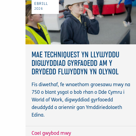
EBRILL
2026
MAE TECHNIQUEST YN LLYWYDDU
DIGWYDDIAD GYRFAOEDD AM Y
DRYDEDD FLWYDDYN YN OLYNOL
Fis diwethaf, fe wnaethom groesawu mwy na
750 o blant ysgol o bob rhan o Dde Cymru i
World of Work, digwyddiad gyrfaoedd
deuddydd a ariennir gan Ymddiriedolaeth
Edina.
Cael gwybod mwy