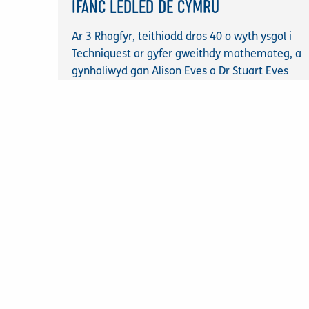
IFANC LEDLED DE CYMRU
Ar 3 Rhagfyr, teithiodd dros 40 o wyth ysgol i
Techniquest ar gyfer gweithdy mathemateg, a
gynhaliwyd gan Alison Eves a Dr Stuart Eves
o'r Sefydliad Brenhinol.
Cael gwybod mwy
23
HYDREF
2025