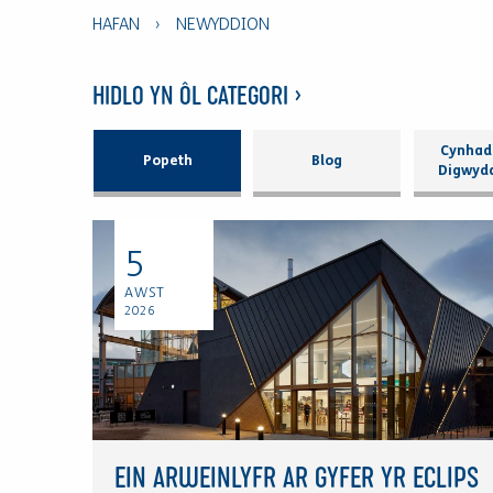
HAFAN
›
NEWYDDION
HIDLO YN ÔL CATEGORI >
Cynhad
Popeth
Blog
Digwyd
5
AWST
2026
EIN ARWEINLYFR AR GYFER YR ECLIPS