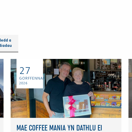
ledd a
diadau
27
GORFFENNAF
2026
MAE COFFEE MANIA YN DATHLU EI