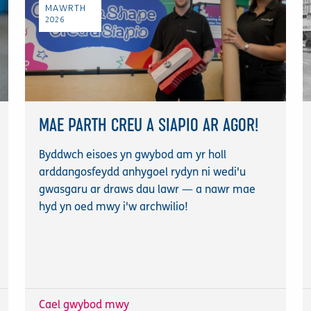
MAWRTH
2026
MAE PARTH CREU A SIAPIO AR AGOR!
Byddwch eisoes yn gwybod am yr holl
arddangosfeydd anhygoel rydyn ni wedi'u
gwasgaru ar draws dau lawr — a nawr mae
hyd yn oed mwy i'w archwilio!
Cael gwybod mwy