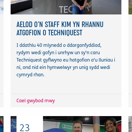
AELOD O’N STAFF KIM YN RHANNU
ATGOFION O TECHNIQUEST
I ddathlu 40 mlynedd o ddarganfyddiad,
rydym wedi gofyn i unrhyw un sy'n caru
Techniquest gyflwyno eu hatgofion a'u lluniau i
ni, ond nid ein hymwelwyr yn unig sydd wedi
cymryd rhan.
Cael gwybod mwy
23