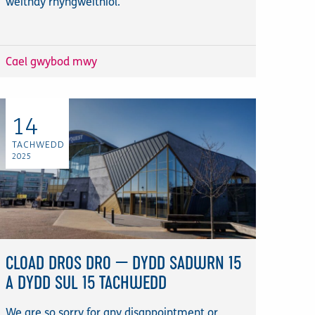
weithdy rhyngweithiol.
Cael gwybod mwy
14
TACHWEDD
2025
CLOAD DROS DRO — DYDD SADWRN 15
A DYDD SUL 15 TACHWEDD
We are so sorry for any disappointment or