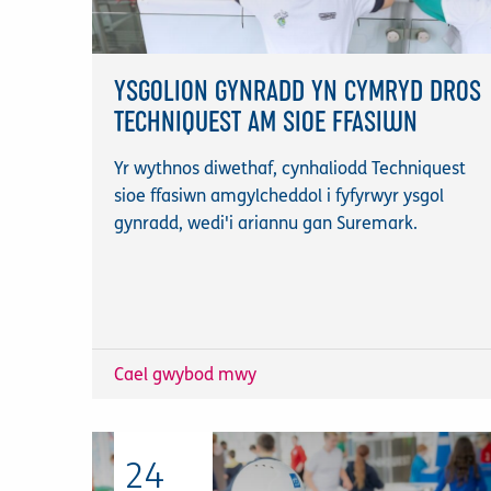
YSGOLION GYNRADD YN CYMRYD DROS
TECHNIQUEST AM SIOE FFASIWN
Yr wythnos diwethaf, cynhaliodd Techniquest
sioe ffasiwn amgylcheddol i fyfyrwyr ysgol
gynradd, wedi'i ariannu gan Suremark.
Cael gwybod mwy
24