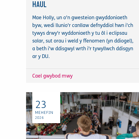
HAUL
Mae Holly, un o'n gwesteion gwyddoniaeth
byw, wedi llunio'r canllaw defnyddiol hwn i'ch
tywys drwy'r wyddoniaeth y tu ôl i eclipsau
solar, sut orau i weld y ffenomen (yn ddiogel),
a beth i'w ddisgwyl wrth i'r tywyllwch ddisgyn
ar y DU.
Cael gwybod mwy
23
MEHEFIN
2026