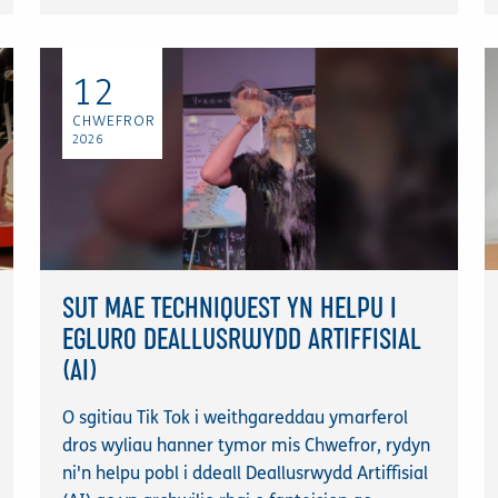
12
CHWEFROR
2026
SUT MAE TECHNIQUEST YN HELPU I
EGLURO DEALLUSRWYDD ARTIFFISIAL
(AI)
O sgitiau Tik Tok i weithgareddau ymarferol
dros wyliau hanner tymor mis Chwefror, rydyn
ni'n helpu pobl i ddeall Deallusrwydd Artiffisial