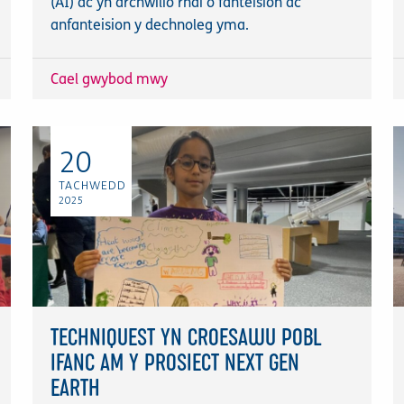
(AI) ac yn archwilio rhai o fanteision ac
anfanteision y dechnoleg yma.
Cael gwybod mwy
20
TACHWEDD
2025
TECHNIQUEST YN CROESAWU POBL
IFANC AM Y PROSIECT NEXT GEN
EARTH