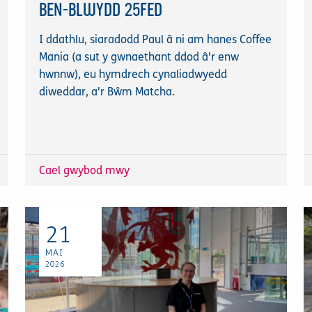
BEN-BLWYDD 25FED
I ddathlu, siaradodd Paul â ni am hanes Coffee
Mania (a sut y gwnaethant ddod â'r enw
hwnnw), eu hymdrech cynaliadwyedd
diweddar, a'r Bŵm Matcha.
Cael gwybod mwy
21
MAI
2026