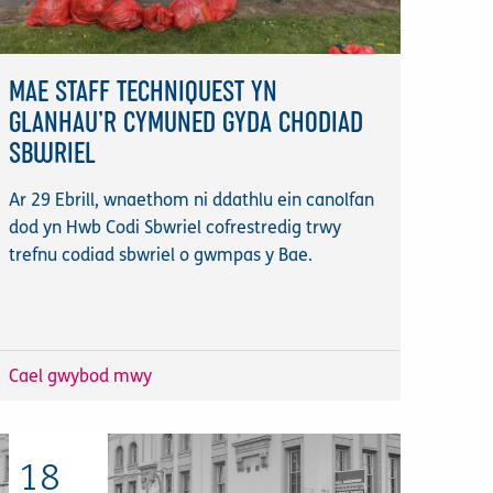
MAE STAFF TECHNIQUEST YN
GLANHAU’R CYMUNED GYDA CHODIAD
SBWRIEL
Ar 29 Ebrill, wnaethom ni ddathlu ein canolfan
dod yn Hwb Codi Sbwriel cofrestredig trwy
trefnu codiad sbwriel o gwmpas y Bae.
Cael gwybod mwy
18