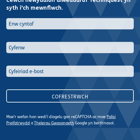
Cewch newyddion diweddaraf Techniquest yn
syth i’ch mewnflwch.
Mae'r wefan hon wedi'i diogelu gan reCAPTCHA ac mae
Polisi
Preifatrwydd
a
Thelerau Gwasanaeth
Google yn berthnasol.