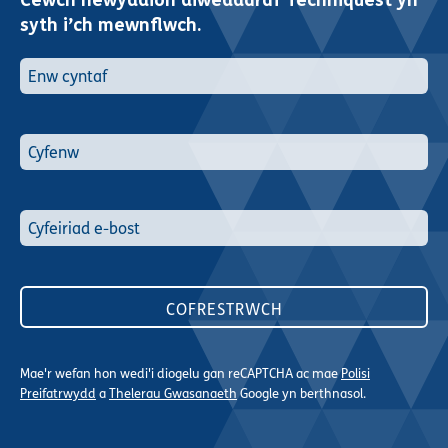
Cewch newyddion diweddaraf Techniquest yn
syth i’ch mewnflwch.
Mae'r wefan hon wedi'i diogelu gan reCAPTCHA ac mae
Polisi
Preifatrwydd
a
Thelerau Gwasanaeth
Google yn berthnasol.