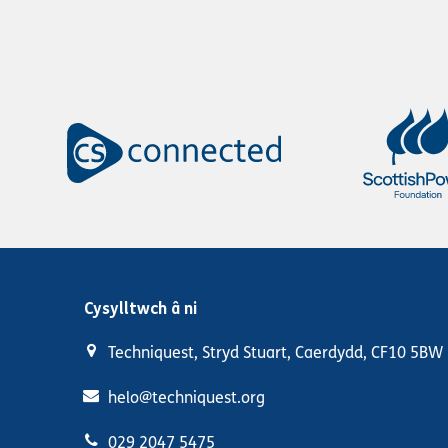
Cysylltwch â ni
Techniquest, Stryd Stuart, Caerdydd, CF10 5BW
helo@techniquest.org
029 2047 5475