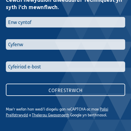
Cewch newyddion diweddaraf Techniquest yn
syth i’ch mewnflwch.
Mae'r wefan hon wedi'i diogelu gan reCAPTCHA ac mae
Polisi
Preifatrwydd
a
Thelerau Gwasanaeth
Google yn berthnasol.