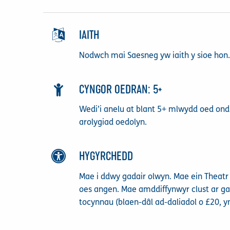
IAITH
Nodwch mai Saesneg yw iaith y sioe hon.
CYNGOR OEDRAN: 5+
Wedi’i anelu at blant 5+ mlwydd oed ond
arolygiad oedolyn.
HYGYRCHEDD
Mae i ddwy gadair olwyn. Mae ein Theatr
oes angen. Mae amddiffynwyr clust ar g
tocynnau (blaen-dâl ad-daliadol o £20, y