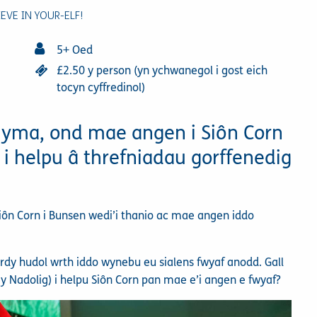
IEVE IN YOUR-ELF!
5+ Oed
£2.50 y person (yn ychwanegol i gost eich
tocyn cyffredinol)
 yma, ond mae angen i Siôn Corn
 i helpu â threfniadau gorffenedig
ôn Corn i Bunsen wedi’i thanio ac mae angen iddo
ordy hudol wrth iddo wynebu eu sialens fwyaf anodd. Gall
y Nadolig) i helpu Siôn Corn pan mae e’i angen e fwyaf?