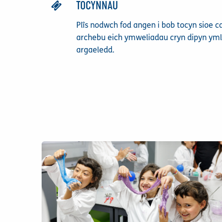
TOCYNNAU
Plîs nodwch fod angen i bob tocyn sioe c
archebu eich ymweliadau cryn dipyn yml
argaeledd.