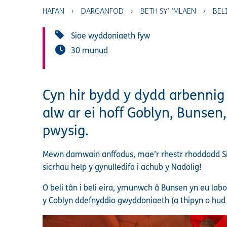
HAFAN
›
DARGANFOD
›
BETH SY’ ’MLAEN
›
BEL
Sioe wyddoniaeth fyw
30 munud
Cyn hir bydd y dydd arbennig
alw ar ei hoff Goblyn, Bunsen,
pwysig.
Mewn damwain anffodus, mae’r rhestr rhoddodd Si
sicrhau help y gynulledifa i achub y Nadolig!
O beli tân i beli eira, ymunwch â Bunsen yn eu lab
y Coblyn ddefnyddio gwyddoniaeth (a thipyn o hud 