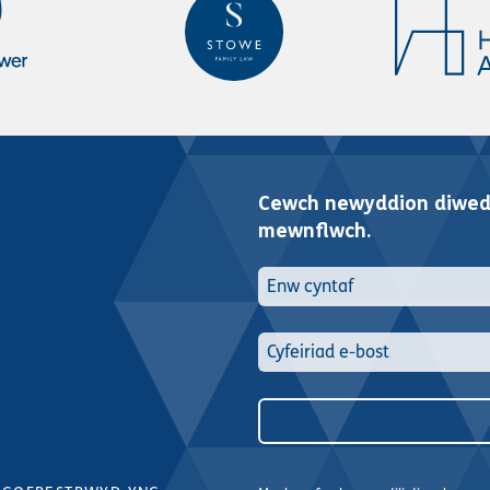
Cewch newyddion diwedd
mewnflwch.