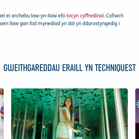
ael ei archebu law-yn-llaw efo
tocyn cyffredinol
. Cofiwch
aen llaw gan fod mynediad yn dal yn ddarostyngedig i
GWEITHGAREDDAU ERAILL YN TECHNIQUEST