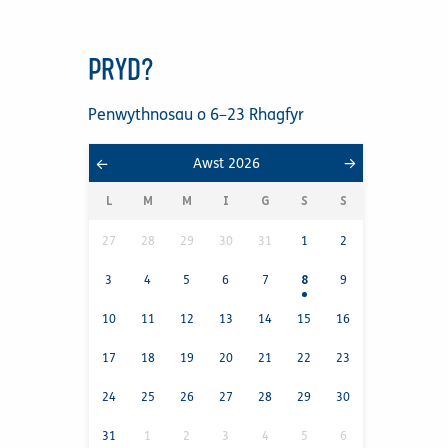
PRYD?
Penwythnosau o 6–23 Rhagfyr
Awst 2026
L
M
M
I
G
S
S
27
28
29
30
31
1
2
3
4
5
6
7
8
9
10
11
12
13
14
15
16
17
18
19
20
21
22
23
24
25
26
27
28
29
30
31
1
2
3
4
5
6