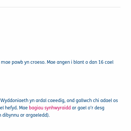
 mae pawb yn croeso. Mae angen i blant o dan 16 cael
 Wyddoniaeth yn ardal caeedig, ond gallwch chi adael os
ael hefyd. Mae
bagiau synhwyraidd
ar gael o’r desg
n dibynnu ar argaeledd).