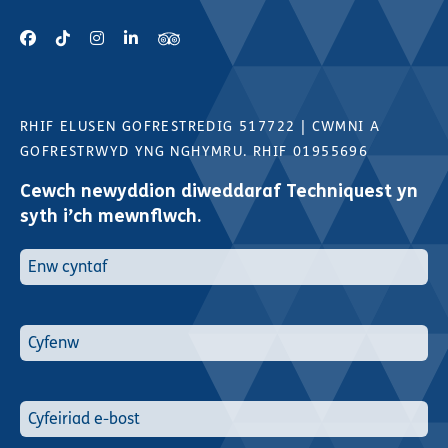
RHIF ELUSEN GOFRESTREDIG 517722
|
CWMNI A
GOFRESTRWYD YNG NGHYMRU. RHIF 01955696
Cewch newyddion diweddaraf Techniquest yn
syth i’ch mewnflwch.