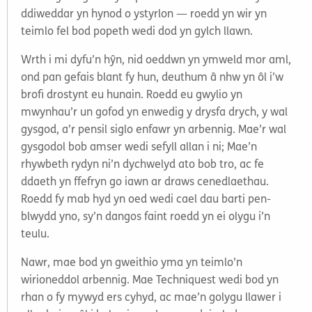
ddiweddar yn hynod o ystyrlon — roedd yn wir yn
teimlo fel bod popeth wedi dod yn gylch llawn.
Wrth i mi dyfu’n hŷn, nid oeddwn yn ymweld mor aml,
ond pan gefais blant fy hun, deuthum â nhw yn ôl i’w
brofi drostynt eu hunain. Roedd eu gwylio yn
mwynhau’r un gofod yn enwedig y drysfa drych, y wal
gysgod, a’r pensil siglo enfawr yn arbennig. Mae’r wal
gysgodol bob amser wedi sefyll allan i ni; Mae’n
rhywbeth rydyn ni’n dychwelyd ato bob tro, ac fe
ddaeth yn ffefryn go iawn ar draws cenedlaethau.
Roedd fy mab hyd yn oed wedi cael dau barti pen-
blwydd yno, sy’n dangos faint roedd yn ei olygu i’n
teulu.
Nawr, mae bod yn gweithio yma yn teimlo’n
wirioneddol arbennig. Mae Techniquest wedi bod yn
rhan o fy mywyd ers cyhyd, ac mae’n golygu llawer i