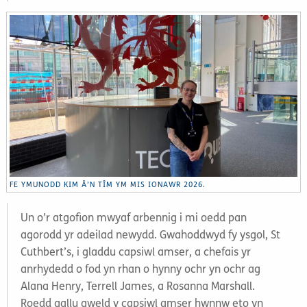
FE YMUNODD KIM Â’N TÎM YM MIS IONAWR 2026.
Un o’r atgofion mwyaf arbennig i mi oedd pan
agorodd yr adeilad newydd. Gwahoddwyd fy ysgol, St
Cuthbert’s, i gladdu capsiwl amser, a chefais yr
anrhydedd o fod yn rhan o hynny ochr yn ochr ag
Alana Henry, Terrell James, a Rosanna Marshall.
Roedd gallu gweld y capsiwl amser hwnnw eto yn