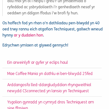
allu rhoi yn ôl i helpu i greu’r un ymdeimlad o
ryfeddod ac ysbrydoliaeth i’r genhedlaeth nesaf yr
oeddwn yn ddigon ffodus i’w brofi fy hun.
Os hoffech fod yn rhan o’n dathliadau pen-blwydd yn 40
oed trwy rannu eich atgofion Techniquest, gallwch wneud
hynny
ar y dudalen hon
.
Edrychwn ymlaen at glywed gennych!
Ein arweinlyfr ar gyfer yr eclips haul
Mae Coffee Mania yn dathlu ei ben-blwydd 25fed
Arddangosfa lled-ddargludyddion rhyngweithiol
newydd CSconnected yn lansio yn Techniquest
Ysgolion gynradd yn cymryd dros Techniquest am
sioe ffasiwn