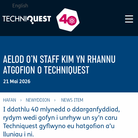
English
AELOD O’N STAFF KIM YN RHANNU
ATGOFION O TECHNIQUEST
21 Mai 2026
HAFAN
›
NEWYDDION
›
I ddathlu 40 mlynedd o ddarganfyddiad,
rydym wedi gofyn i unrhyw un sy’n caru
Techniquest gyflwyno eu hatgofion a’u
lluniau i ni.