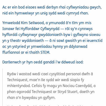
Ac er ein bod eisoes wedi derbyn rhai cyflwyniadau gwych,
nid ein hymwelwyr yn unig sydd wedi cymryd rhan.
Ymwelodd Kim Sellwood, a ymunodd â’n tîm ym mis
Ionawr fel Hyfforddwr Cyflwynydd — rôl sy’n cynnwys
hyfforddi cyflwynwyr gwyddoniaeth byw i gyflwyno sioeau
yn y theatr wyddoniaeth — â ni sawl gwaith yn ei ieuenctid
ac yn ystyried yr ymweliadau hynny yn ddylanwad
ffurfiannol ar ei thaith STEM.
Darllenwch yr hyn oedd ganddi i’w ddweud isod:
Rydw i wastad wedi cael cysylltiad personol dwfn â
Techniquest, mae’n lle sydd wir wedi siapio fy
mhlentyndod. Cefais fy magu yn Nociau Caerdydd, a
phan agorodd Techniquest ar Stryd Stuart, daeth yn
rhan o’n bywydau yn gyflym.