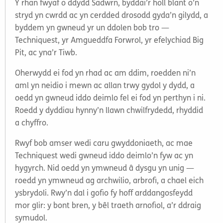
Y rhan fwyaf o ddydd Sadwrn, byddai’r holl blant o’n
stryd yn cwrdd ac yn cerdded drosodd gyda’n gilydd, a
byddem yn gwneud yr un ddolen bob tro —
Techniquest, yr Amgueddfa Forwrol, yr efelychiad Big
Pit, ac yna’r Tiwb.
Oherwydd ei fod yn rhad ac am ddim, roedden ni’n
aml yn neidio i mewn ac allan trwy gydol y dydd, a
oedd yn gwneud iddo deimlo fel ei fod yn perthyn i ni.
Roedd y dyddiau hynny’n llawn chwilfrydedd, rhyddid
a chyffro.
Rwyf bob amser wedi caru gwyddoniaeth, ac mae
Techniquest wedi gwneud iddo deimlo’n fyw ac yn
hygyrch. Nid oedd yn ymwneud â dysgu yn unig —
roedd yn ymwneud ag archwilio, arbrofi, a chael eich
ysbrydoli. Rwy’n dal i gofio fy hoff arddangosfeydd
mor glir: y bont bren, y bêl traeth arnofiol, a’r ddraig
symudol.