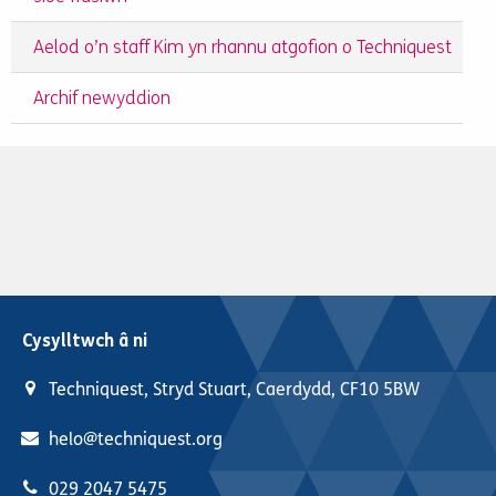
Aelod o’n staff Kim yn rhannu atgofion o Techniquest
Archif newyddion
Cysylltwch â ni
Techniquest, Stryd Stuart, Caerdydd, CF10 5BW
helo@techniquest.org
029 2047 5475