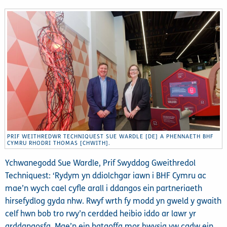
PRIF WEITHREDWR TECHNIQUEST SUE WARDLE [DE] A PHENNAETH BHF
CYMRU RHODRI THOMAS [CHWITH].
Ychwanegodd Sue Wardle, Prif Swyddog Gweithredol
Techniquest: ‘Rydym yn ddiolchgar iawn i BHF Cymru ac
mae’n wych cael cyfle arall i ddangos ein partneriaeth
hirsefydlog gyda nhw. Rwyf wrth fy modd yn gweld y gwaith
celf hwn bob tro rwy’n cerdded heibio iddo ar lawr yr
arddangosfa. Mae’n ein hatgoffa mor bwysig yw cadw ein