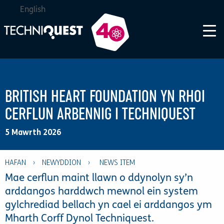
English
BRITISH HEART FOUNDATION YN RHOI
CERFLUN ARBENNIG I TECHNIQUEST
5 Mawrth 2026
HAFAN
›
NEWYDDION
›
Mae cerflun maint llawn o ddynolyn sy’n
arddangos harddwch mewnol ein system
gylchrediad bellach yn cael ei arddangos ym
Mharth Corff Dynol Techniquest.