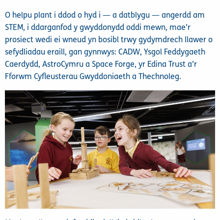
O helpu plant i ddod o hyd i — a datblygu — angerdd am
STEM, i ddarganfod y gwyddonydd oddi mewn, mae’r
prosiect wedi ei wneud yn bosibl trwy gydymdrech llawer o
sefydliadau eraill, gan gynnwys: CADW, Ysgol Feddygaeth
Caerdydd, AstroCymru a Space Forge, yr Edina Trust a’r
Fforwm Cyfleusterau Gwyddoniaeth a Thechnoleg.