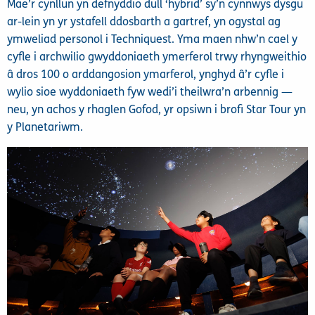
Mae’r cynllun yn defnyddio dull ‘hybrid’ sy’n cynnwys dysgu
ar-lein yn yr ystafell ddosbarth a gartref, yn ogystal ag
ymweliad personol i Techniquest. Yma maen nhw’n cael y
cyfle i archwilio gwyddoniaeth ymerferol trwy rhyngweithio
â dros 100 o arddangosion ymarferol, ynghyd â’r cyfle i
wylio sioe wyddoniaeth fyw wedi’i theilwra’n arbennig —
neu, yn achos y rhaglen Gofod, yr opsiwn i brofi Star Tour yn
y Planetariwm.