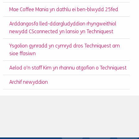
Mae Coffee Mania yn dathlu ei ben-blwydd 25fed
Arddangosfa lled-ddargludyddion rhyngweithiol
newydd CSconnected yn lansio yn Techniquest
Ysgolion gynradd yn cymryd dros Techniquest am
sioe ffasiwn
Aelod o’n staff Kim yn rhannu atgofion o Techniquest
Archif newyddion