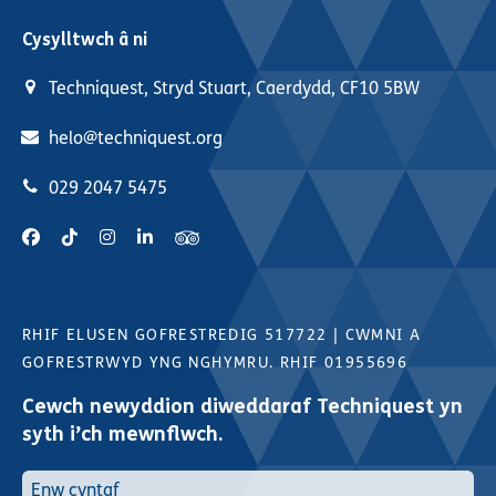
Cysylltwch â ni
Techniquest, Stryd Stuart, Caerdydd, CF10 5BW
helo@techniquest.org
029 2047 5475
RHIF ELUSEN GOFRESTREDIG 517722
|
CWMNI A
GOFRESTRWYD YNG NGHYMRU. RHIF 01955696
Cewch newyddion diweddaraf Techniquest yn
syth i’ch mewnflwch.