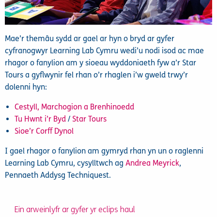
Mae’r themâu sydd ar gael ar hyn o bryd ar gyfer
cyfranogwyr Learning Lab Cymru wedi’u nodi isod ac mae
rhagor o fanylion am y sioeau wyddoniaeth fyw a’r Star
Tours a gyflwynir fel rhan o’r rhaglen i’w gweld trwy’r
dolenni hyn:
Cestyll, Marchogion a Brenhinoedd
Tu Hwnt i’r Byd
/
Star Tours
Sioe’r Corff Dynol
I gael rhagor o fanylion am gymryd rhan yn un o raglenni
Learning Lab Cymru, cysylltwch ag
Andrea Meyrick
,
Pennaeth Addysg Techniquest.
Ein arweinlyfr ar gyfer yr eclips haul