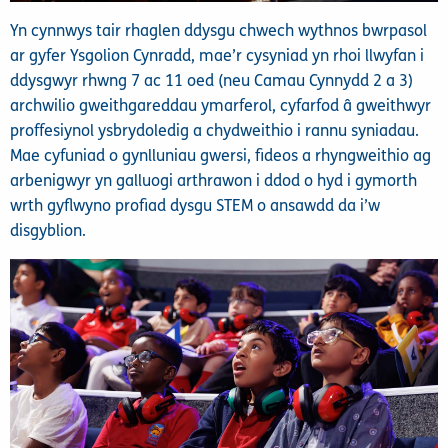
Yn cynnwys tair rhaglen ddysgu chwech wythnos bwrpasol
ar gyfer Ysgolion Cynradd, mae’r cysyniad yn rhoi llwyfan i
ddysgwyr rhwng 7 ac 11 oed (neu Camau Cynnydd 2 a 3)
archwilio gweithgareddau ymarferol, cyfarfod â gweithwyr
proffesiynol ysbrydoledig a chydweithio i rannu syniadau.
Mae cyfuniad o gynlluniau gwersi, fideos a rhyngweithio ag
arbenigwyr yn galluogi arthrawon i ddod o hyd i gymorth
wrth gyflwyno profiad dysgu STEM o ansawdd da i’w
disgyblion.