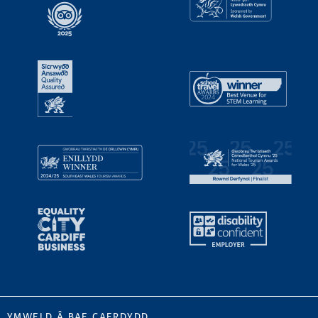
YMWELD Â BAE CAERDYDD