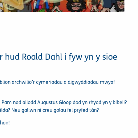
 hud Roald Dahl i fyw yn y sioe
sgyblion archwilio’r cymeriadau a digwyddiadau mwyaf
? Pam nad allodd Augustus Gloop dod yn rhydd yn y bibell?
lda? Neu gallwn ni creu golau fel pryfed tân?
 hon!