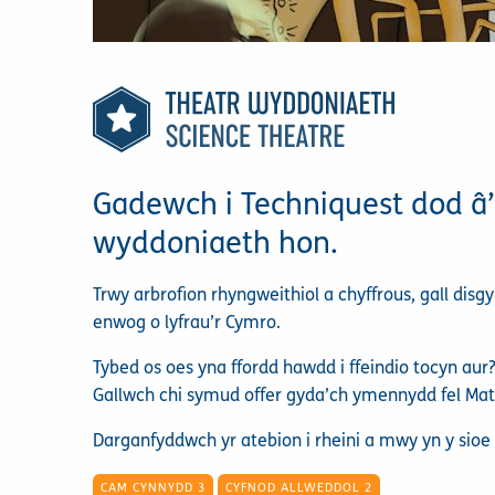
Gadewch i Techniquest dod â’r
wyddoniaeth hon.
Trwy arbrofion rhyngweithiol a chyffrous, gall di
enwog o lyfrau’r Cymro.
Tybed os oes yna ffordd hawdd i ffeindio tocyn aur
Gallwch chi symud offer gyda’ch ymennydd fel Mati
Darganfyddwch yr atebion i rheini a mwy yn y sioe
CAM CYNNYDD 3
CYFNOD ALLWEDDOL 2