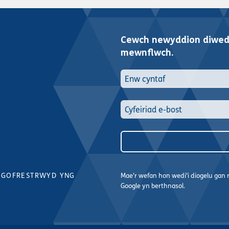
Cewch newyddion diwedd
mewnflwch.
 GOFRESTRWYD YNG
Mae'r wefan hon wedi'i diogelu ga
Google yn berthnasol.