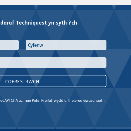
araf Techniquest yn syth i’ch
n reCAPTCHA ac mae
Polisi Preifatrwydd
a
Thelerau Gwasanaeth