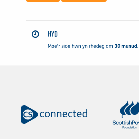
HYD
Mae’r sioe hwn yn rhedeg am
30 munud
.