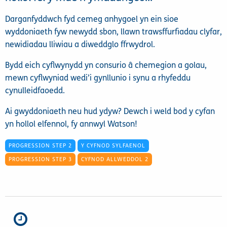
Darganfyddwch fyd cemeg anhygoel yn ein sioe
wyddoniaeth fyw newydd sbon, llawn trawsffurfiadau clyfar,
newidiadau lliwiau a diweddglo ffrwydrol.
Bydd eich cyflwynydd yn consurio â chemegion a golau,
mewn cyflwyniad wedi’i gynllunio i synu a rhyfeddu
cynulleidfaoedd.
Ai gwyddoniaeth neu hud ydyw? Dewch i weld bod y cyfan
yn hollol elfennol, fy annwyl Watson!
PROGRESSION STEP 2
Y CYFNOD SYLFAENOL
PROGRESSION STEP 3
CYFNOD ALLWEDDOL 2