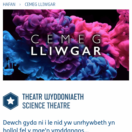
HAFAN
›
CEMEG LLIWGAR
Dewch gyda ni i le nid yw unrhywbeth yn
hollol fel y mae’n ymddangos…