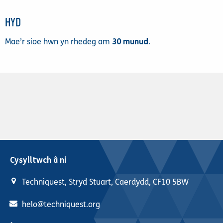
HYD
Mae’r sioe hwn yn rhedeg am
30 munud
.
Cysylltwch â ni
Techniquest, Stryd Stuart, Caerdydd, CF10 5BW
helo@techniquest.org